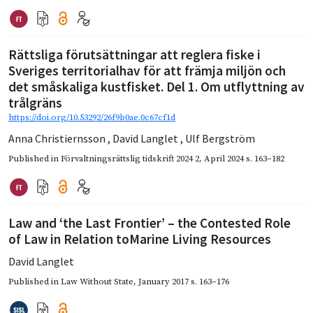
Rättsliga förutsättningar att reglera fiske i
Sveriges territorialhav för att främja miljön och
det småskaliga kustfisket. Del 1. Om utflyttning av
trålgräns
https://doi.org/10.53292/26f9b0ae.0c67cf1d
Anna Christiernsson
,
David Langlet
,
Ulf Bergström
Published in
Förvaltningsrättslig tidskrift 2024 2
,
April 2024
s. 163–182
Law and ‘the Last Frontier’ – the Contested Role
of Law in Relation toMarine Living Resources
David Langlet
Published in
Law Without State
,
January 2017
s. 163–176