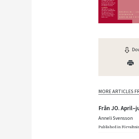
Dow
MORE ARTICLES F
Från JO. April–j
Anneli Svensson
Published in
Förvaltnin