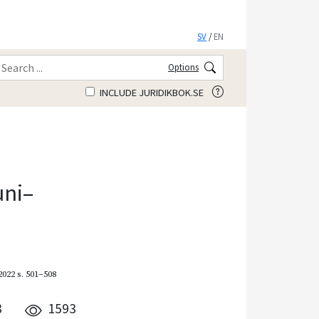
SV
/
EN
Options
INCLUDE JURIDIKBOK.SE
uni–
2022
s. 501–508
8
1593