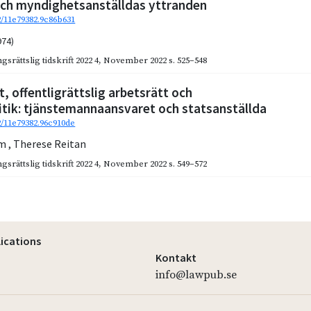
ch myndighetsanställdas yttranden
92/11e79382.9c86b631
974)
gsrättslig tidskrift 2022 4
,
November 2022
s. 525–548
t, offentligrättslig arbetsrätt och
itik: tjänstemannaansvaret och statsanställda
92/11e79382.96c910de
lm
,
Therese Reitan
gsrättslig tidskrift 2022 4
,
November 2022
s. 549–572
lications
Kontakt
info@lawpub.se