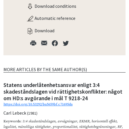
Download conditions
Automatic reference
Download
MORE ARTICLES BY THE SAME AUTHOR(S)
Statens underlåtenhetsansvar enligt 3:4
skadeståndslagen vid rättighetskonflikter: något
om HD:s avgörande i mål T 9218-24
https://doi.org/10.53292/ba5659bf.c71695da
Carl Lebeck
(1981)
Keywords:
3:4 skadeståndslagen
,
avvägningar
,
EKMR
,
horisontell effekt
,
legalitet
,
mänskliga rättigheter
,
proportionalitet
,
rättighetsbegränsningar
,
RF
,