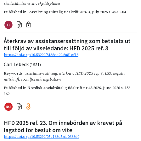
skadeståndsansvar
,
skyddsplikter
Published in
Förvaltningsrättslig tidskrift 2026 3
,
July 2026
s. 493–504
Återkrav av assistansersättning som betalats ut
till följd av vilseledande: HFD 2025 ref. 8
https://doi.org/10.53292/8138ce22.6a81ef18
Carl Lebeck
(1981)
Keywords:
assistansersättning
,
återkrav
,
HFD 2025 ref. 8
,
LSS
,
negativ
rättskraft
,
socialförsäkringsbalken
Published in
Nordisk socialrättslig tidskrift nr 45.2026
,
June 2026
s. 153–
162
HFD 2025 ref. 23. Om innebörden av kravet på
lagstöd för beslut om vite
https://doi.org/10.53292/05c163c5.ab0388d0