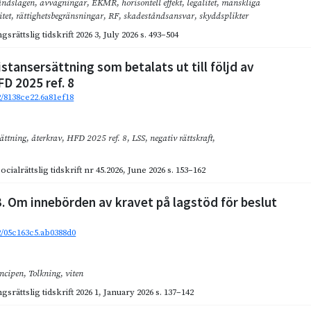
åndslagen
,
avvägningar
,
EKMR
,
horisontell effekt
,
legalitet
,
mänskliga
itet
,
rättighetsbegränsningar
,
RF
,
skadeståndsansvar
,
skyddsplikter
gsrättslig tidskrift 2026 3
,
July 2026
s. 493–504
stansersättning som betalats ut till följd av
FD 2025 ref. 8
2/8138ce22.6a81ef18
sättning
,
återkrav
,
HFD 2025 ref. 8
,
LSS
,
negativ rättskraft
,
cialrättslig tidskrift nr 45.2026
,
June 2026
s. 153–162
3. Om innebörden av kravet på lagstöd för beslut
92/05c163c5.ab0388d0
incipen
,
Tolkning
,
viten
gsrättslig tidskrift 2026 1
,
January 2026
s. 137–142