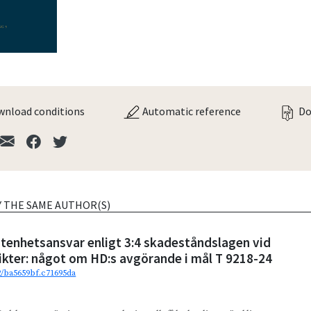
nload conditions
Automatic reference
Do
Y THE SAME AUTHOR(S)
tenhetsansvar enligt 3:4 skadeståndslagen vid
ikter: något om HD:s avgörande i mål T 9218-24
92/ba5659bf.c71695da