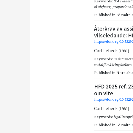
Keywords:
3:4 skadest
rättigheter
,
proportional
Published in
Förvaltnin
Återkrav av assi
vilseledande: H
https://doi.org/10.5329
Carl Lebeck
(1981)
Keywords:
assistanser
socialförsäkringsbalken
Published in
Nordisk so
HFD 2025 ref. 2
om vite
https://doi.org/10.532
Carl Lebeck
(1981)
Keywords:
legalitetspr
Published in
Förvaltnin