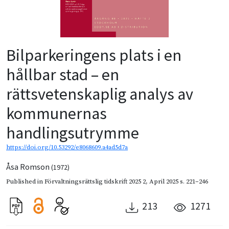
Bilparkeringens plats i en
hållbar stad – en
rättsvetenskaplig analys av
kommunernas
handlingsutrymme
https://doi.org/10.53292/e8068609.a4ad5d7a
Åsa Romson
(1972)
Published in
Förvaltningsrättslig tidskrift 2025 2
,
April 2025
s. 221–246
213
1271