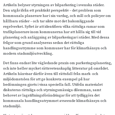
Artikeln belyser styrningen av bilparkering i svenska städer.
Den utgår ifrån ett praktiskt perspektiv – det problem som
kommunala planerare har i sin vardag, och mål och policyer om
hållbara städer – och tar sikte mot det bakomliggande
regelverket. Syftet är att identifiera vilka rättsliga ramar som
trafikplanerare inom kommunerna har att hålla sig till vid
planering och anläggning av bilparkeringar i städer. Med dessa
frågor som grund analyseras sedan det rättsliga
handlingsutrymme som kommuner har för klimathänsyn och
modern stadsmiljöutveckling.
Det finns endast lite vägledande praxis om parkeringsplanering,
och inte heller mycket rättsvetenskaplig litteratur på området.
Artikeln hänvisar därför även till rättsfall från mark- och
miljödomstolen för att ge konkreta exempel på hur
bedömningen gjorts i vissa speciella fall. Utifrån materialet
diskuteras rättsliga och styrningsmässiga dilemman, samt
behovet av lagstiftningsförändringar för att tydliggöra det
kommunala handlingsutrymmet avseende klimathänsyn och
stadsmiljö.