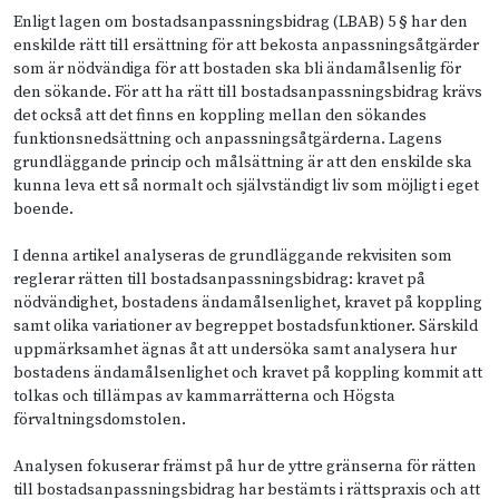
Enligt lagen om bostadsanpassningsbidrag (LBAB) 5 § har den
enskilde rätt till ersättning för att bekosta anpassningsåtgärder
som är nödvändiga för att bostaden ska bli ändamålsenlig för
den sökande. För att ha rätt till bostadsanpassningsbidrag krävs
det också att det finns en koppling mellan den sökandes
funktionsnedsättning och anpassningsåtgärderna. Lagens
grundläggande princip och målsättning är att den enskilde ska
kunna leva ett så normalt och självständigt liv som möjligt i eget
boende.
I denna artikel analyseras de grundläggande rekvisiten som
reglerar rätten till bostadsanpassningsbidrag: kravet på
nödvändighet, bostadens ändamålsenlighet, kravet på koppling
samt olika variationer av begreppet bostadsfunktioner. Särskild
uppmärksamhet ägnas åt att undersöka samt analysera hur
bostadens ändamålsenlighet och kravet på koppling kommit att
tolkas och tillämpas av kammarrätterna och Högsta
förvaltningsdomstolen.
Analysen fokuserar främst på hur de yttre gränserna för rätten
till bostadsanpassningsbidrag har bestämts i rättspraxis och att