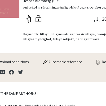
Jesper Blomberg
(1973)
Published in
Förvaltningsrättslig tidskrift 2025 4
,
October 20
2
Keywords: tillsyn, tillsynsrätt, repressiv tillsyn, främj
tillsynsmyndighet, tillsynsobjekt, näringsutövare
nload conditions
Automatic reference
Do
Y THE SAME AUTHOR(S)