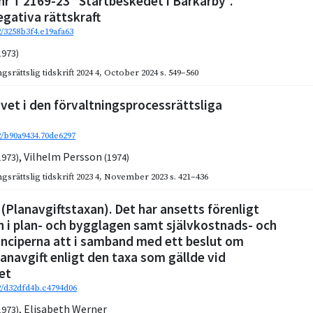
nr T 2169-23 ”Startbeskedet i Barkarby”.
gativa rättskraft
2/3258b3f4.e19afa63
1973)
gsrättslig tidskrift 2024 4
,
October 2024
s. 549–560
vet i den förvaltningsprocessrättsliga
92/b90a9434.70de6297
,
Vilhelm Persson
1973)
(1974)
gsrättslig tidskrift 2023 4
,
November 2023
s. 421–436
 (Planavgiftstaxan). Det har ansetts förenligt
 i plan- och bygglagen samt självkostnads- och
rinciperna att i samband med ett beslut om
lanavgift enligt den taxa som gällde vid
et
92/d32dfd4b.c4794d06
,
Elisabeth Werner
1973)