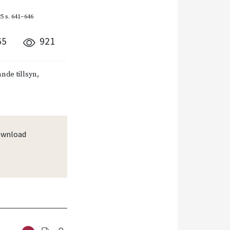
25
s. 641–646
65
921
ande tillsyn,
wnload