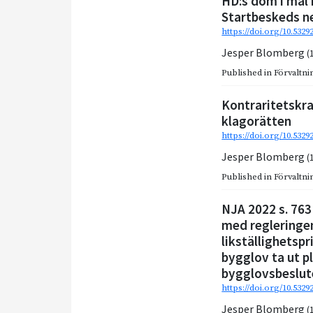
HD:s dom i mål 
Startbeskeds ne
https://doi.org/10.5329
Jesper Blomberg
(
Published in
Förvaltnin
Kontraritetskra
klagorätten
https://doi.org/10.532
Jesper Blomberg
(
Published in
Förvaltnin
NJA 2022 s. 763
med regleringen
likställighetsp
bygglov ta ut p
bygglovsbeslut
https://doi.org/10.532
Jesper Blomberg
(