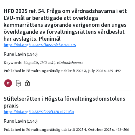
HFD 2025 ref. 54. Fråga om vårdnadshavarna i ett
LVU-mål är berättigade att överklaga
kammarrättens avgörande varigenom den unges
överklagande av förvaltningsrättens vårdbeslut
har avslagits. Plenimål
https://doi.org/10.53292/ba5659bf.c7480775
Rune Lavin
(1940)
Keywords:
klagorätt
,
LVU-mål
,
vårdnadshavare
Published in
Förvaltningsrättslig tidskrift 2026 3
,
July 2026
s. 489–492
Stiftelserätten i Högsta förvaltningsdomstolens
praxis
https://doi.org/10.53292/299f1428.e1721f9a
Rune Lavin
(1940)
Published in
Förvaltningsrättslig tidskrift 2025 4
,
October 2025
s. 493–506