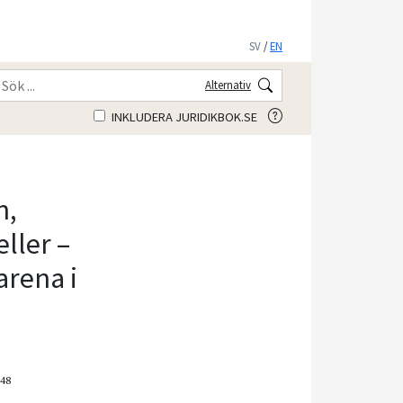
SV
/
EN
Alternativ
INKLUDERA JURIDIKBOK.SE
n,
ller –
arena i
148