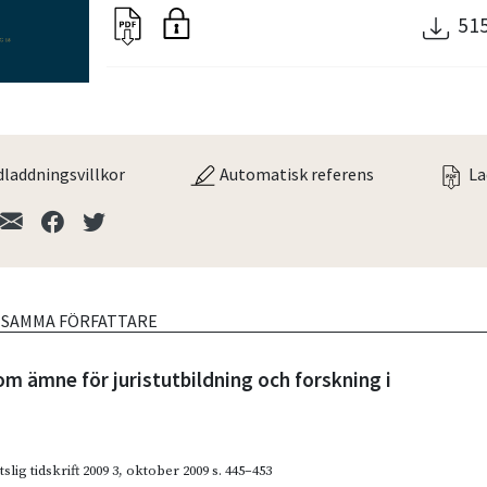
51
laddningsvillkor
Automatisk referens
La
V SAMMA FÖRFATTARE
m ämne för juristutbildning och forskning i
slig tidskrift 2009 3
,
oktober 2009
s. 445–453