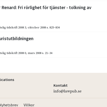
 Renard: Fri rörlighet för tjänster - tolkning av
slig tidskrift 2008 3
,
oktober 2008
s. 825–834
uristutbildningen
slig tidskrift 2008 0
,
mars 2008
s. 21–34
lications
Kontakt
info@lawpub.se
Nyhetsbrev
Villkor