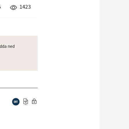
5
1423
dda ned