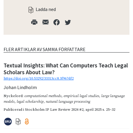
Ladda ned
FLER ARTIKLAR AV SAMMA FÖRFATTARE
Textual Insights: What Can Computers Teach Legal
Scholars About Law?
https://doi.org/10.53292/33313cc8.3f967df2
Johan Lindholm
Nyckelord:
computational methods
,
empirical legal studies
,
large language
models
,
legal scholarship
,
natural language processing
Publicerad i
Stockholm IP Law Review 2024 #2
,
april 2025
s. 25–32