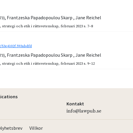
,
Frantzeska Papadopoulou Skarp
,
Jane Reichel
73)
t, strategi och etik i rättsvetenskap
,
februari 2023
s. 7–8
2/53e4102f.593abdfd
,
Frantzeska Papadopoulou Skarp
,
Jane Reichel
73)
t, strategi och etik i rättsvetenskap
,
februari 2023
s. 9–12
lications
Kontakt
info@lawpub.se
Nyhetsbrev
Villkor