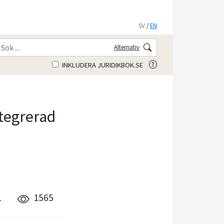
SV
/
EN
Alternativ
INKLUDERA JURIDIKBOK.SE
ntegrerad
0
1
1565