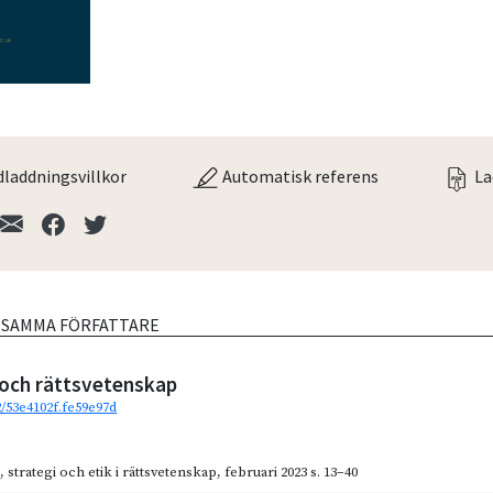
laddningsvillkor
Automatisk referens
La
V SAMMA FÖRFATTARE
 och rättsvetenskap
2/53e4102f.fe59e97d
t, strategi och etik i rättsvetenskap
,
februari 2023
s. 13–40