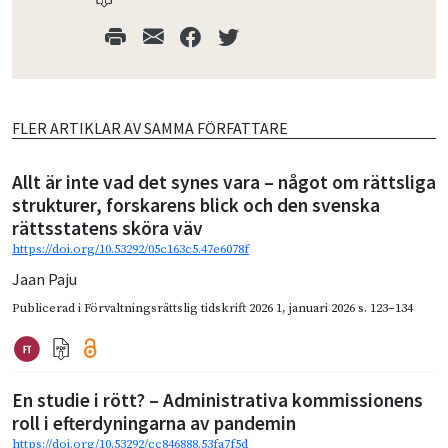
FLER ARTIKLAR AV SAMMA FÖRFATTARE
Allt är inte vad det synes vara – något om rättsliga
strukturer, forskarens blick och den svenska
rättsstatens sköra väv
https://doi.org/10.53292/05c163c5.47e6078f
Jaan Paju
Publicerad i
Förvaltningsrättslig tidskrift 2026 1
,
januari 2026
s. 123–134
En studie i rött? – Administrativa kommissionens
roll i efterdyningarna av pandemin
https://doi.org/10.53292/cc846888.53fa7f5d