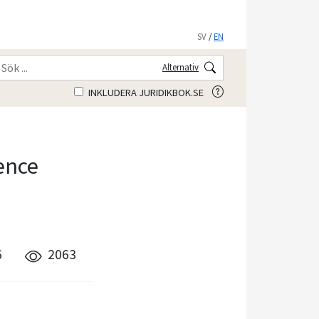
SV
/
EN
Alternativ
INKLUDERA JURIDIKBOK.SE
ience
6
2063