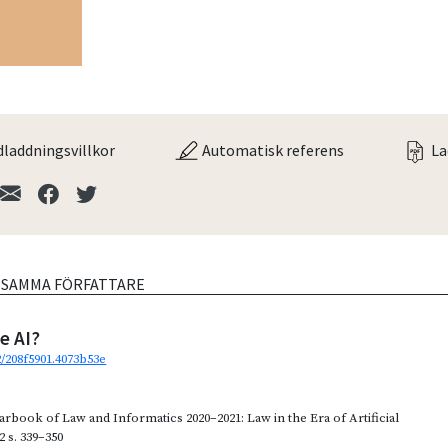
laddningsvillkor
Automatisk referens
La
V SAMMA FÖRFATTARE
e AI?
2/208f5901.4073b53e
arbook of Law and Informatics 2020–2021: Law in the Era of Artificial
2
s. 339–350