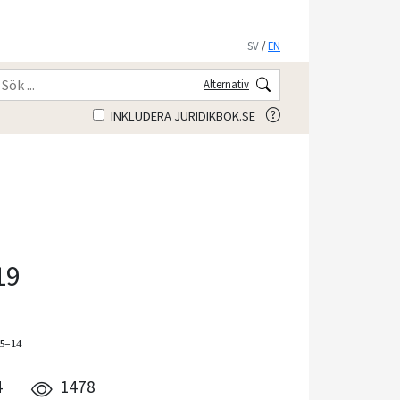
SV
/
EN
Alternativ
INKLUDERA JURIDIKBOK.SE
19
 5–14
4
1478