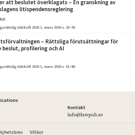
r att beslutet överklagats – En granskning av
slagens litispendensreglering
ius
gsrättslig tidskrift 2020 1
,
mars 2020
s. 35–50
atsförvaltningen – Rättsliga förutsättningar för
beslut, profilering och AI
gsrättslig tidskrift 2020 1
,
mars 2020
s. 51–80
lications
Kontakt
info@lawpub.se
Nyhetsbrev
Villkor