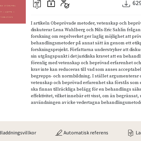
62
I artikeln Obeprövade metoder, vetenskap och beprö
diskuterar Lena Wahlberg och Nils-Eric Sahlin frågan
forskning om regelverket ger laglig möjlighet att prö
behandlingsmetoder på annat sätt än genom ett eti
forskningsprojekt. Författarna understryker att disk
sin utgångspunkt i det juridiska kravet att en behan
förenlig med vetenskap och beprövad erfarenhet och
krav inte kan reduceras till vad som anses acceptabel
begrepps- och normbildning. I stället argumenterar d
vetenskap och beprövad erfarenhet ska förstås som et
ska finnas tillräckliga belägg för en behandlings säk
effektivitet, vilket innebär ett visst, om än begränsat
användningen av icke vedertagna behandlingsmetod
laddningsvillkor
Automatisk referens
La