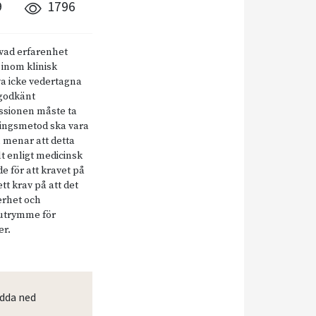
9
1796
vad erfarenhet
 inom klinisk
va icke vedertagna
kgodkänt
ussionen måste ta
dlingsmetod ska vara
 menar att detta
t enligt medicinsk
e för att kravet på
t krav på att det
erhet och
, utrymme för
er.
dda ned