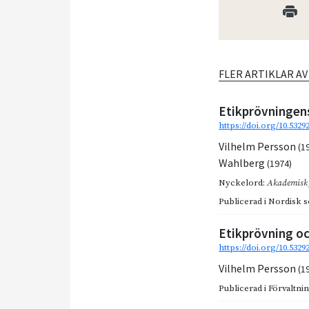
FLER ARTIKLAR A
Etikprövningens
https://doi.org/10.5329
Vilhelm Persson
(1
Wahlberg
(1974)
Nyckelord:
Akademisk 
Publicerad i
Nordisk so
Etikprövning o
https://doi.org/10.532
Vilhelm Persson
(1
Publicerad i
Förvaltnin