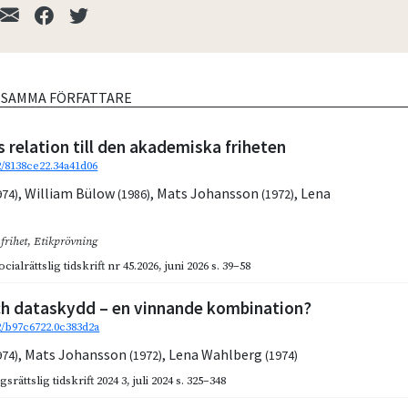
V SAMMA FÖRFATTARE
 relation till den akademiska friheten
2/8138ce22.34a41d06
,
William Bülow
,
Mats Johansson
,
Lena
974)
(1986)
(1972)
frihet
,
Etikprövning
cialrättslig tidskrift nr 45.2026
,
juni 2026
s. 39–58
ch dataskydd – en vinnande kombination?
92/b97c6722.0c383d2a
,
Mats Johansson
,
Lena Wahlberg
974)
(1972)
(1974)
gsrättslig tidskrift 2024 3
,
juli 2024
s. 325–348