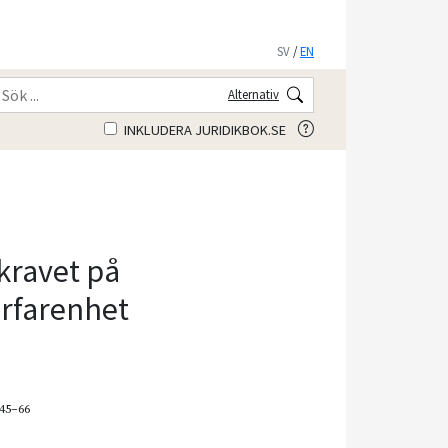
SV
/
EN
Alternativ
INKLUDERA JURIDIKBOK.SE
kravet på
rfarenhet
 45–66