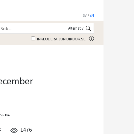
SV
/
EN
Alternativ
INKLUDERA JURIDIKBOK.SE
December
177–186
8
1476