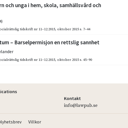
rn och unga i hem, skola, samhällsvård och
4)
cialrättslig tidskrift nr 11–12.2015
,
oktober 2015
s. 7–44
ktum – Barselpermisjon en rettslig sannhet
ylander
cialrättslig tidskrift nr 11–12.2015
,
oktober 2015
s. 45–90
lications
Kontakt
info@lawpub.se
Nyhetsbrev
Villkor