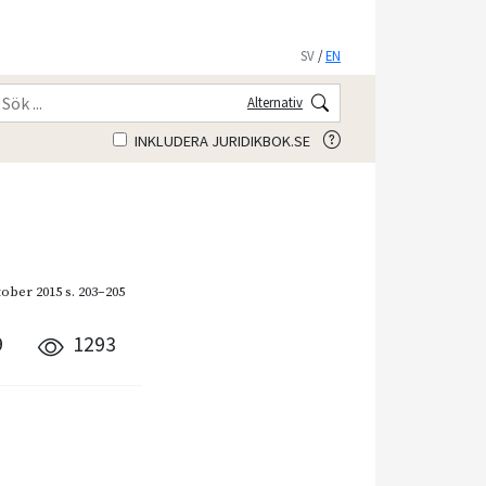
SV
/
EN
Alternativ
INKLUDERA JURIDIKBOK.SE
tober 2015
s. 203–205
9
1293