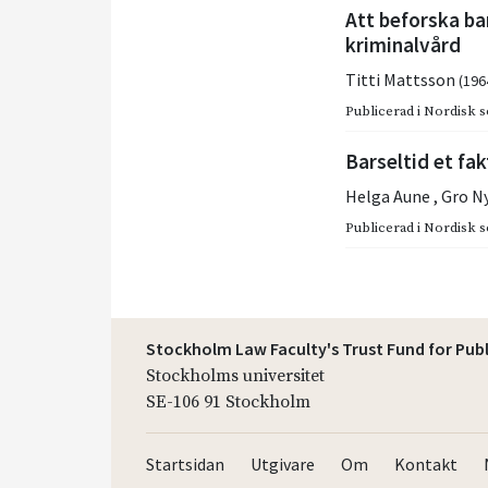
Att beforska ba
kriminalvård
Titti Mattsson
(196
Publicerad i
Nordisk so
Barseltid et fa
Helga Aune
,
Gro N
Publicerad i
Nordisk so
Stockholm Law Faculty's Trust Fund for Pub
Stockholms universitet
SE-106 91 Stockholm
Startsidan
Utgivare
Om
Kontakt