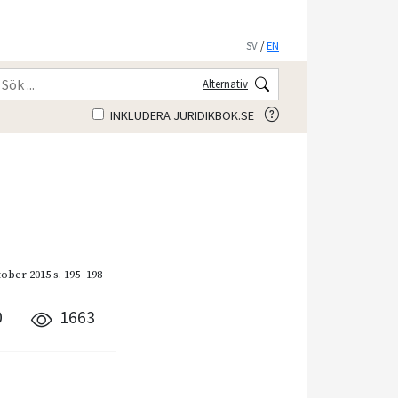
SV
/
EN
Alternativ
INKLUDERA JURIDIKBOK.SE
tober 2015
s. 195–198
0
1663