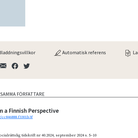
laddningsvillkor
Automatisk referens
La
V SAMMA FÖRFATTARE
m a Finnish Perspective
2/cc846888.f3301b3f
cialrättslig tidskrift nr 40.2024
,
september 2024
s. 5–10