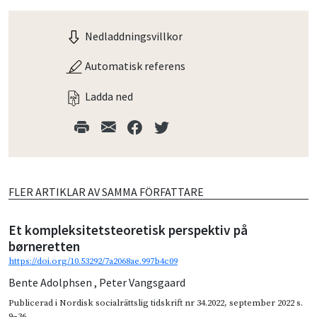
Nedladdningsvillkor
Automatisk referens
Ladda ned
FLER ARTIKLAR AV SAMMA FÖRFATTARE
Et kompleksitetsteoretisk perspektiv på
børneretten
https://doi.org/10.53292/7a2068ae.997b4c09
Bente Adolphsen
,
Peter Vangsgaard
Publicerad i
Nordisk socialrättslig tidskrift nr 34.2022
,
september 2022
s.
9–36