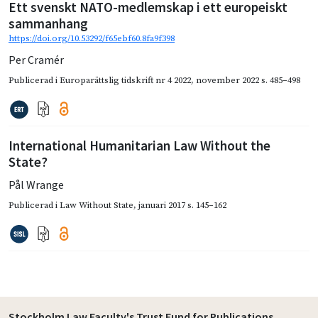
Ett svenskt NATO-medlemskap i ett europeiskt
sammanhang
https://doi.org/10.53292/f65ebf60.8fa9f398
Per Cramér
Publicerad i
Europarättslig tidskrift nr 4 2022
,
november 2022
s. 485–498
International Humanitarian Law Without the
State?
Pål Wrange
Publicerad i
Law Without State
,
januari 2017
s. 145–162
Stockholm Law Faculty's Trust Fund for Publications