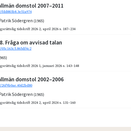
i allmän domstol 2007–2011
92/fdd883b8.3e51a974
Patrik Södergren
(1965)
gsrättslig tidskrift 2026 2
,
april 2026
s. 187–234
8. Fråga om avvisad talan
2/05c163c5.865df4c2
1965)
gsrättslig tidskrift 2026 1
,
januari 2026
s. 143–148
i allmän domstol 2002–2006
92/26f9b0ae.40d2bd80
Patrik Södergren
(1965)
gsrättslig tidskrift 2024 2
,
april 2024
s. 131–160