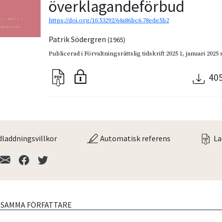
överklagandeförbud
https://doi.org/10.53292/64a86bc6.78ede5b2
Patrik Södergren
(1965)
Publicerad i
Förvaltningsrättslig tidskrift 2025 1
,
januari 2025
40
laddningsvillkor
Automatisk referens
La
V SAMMA FÖRFATTARE