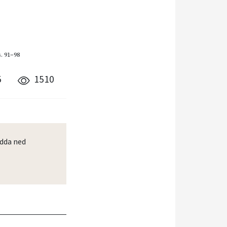
s. 91–98
5
1510
dda ned