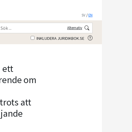
SV
/
EN
Alternativ
INKLUDERA JURIDIKBOK.SE
 ett
 ärende om
trots att
ljande