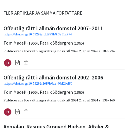
FLER ARTIKLAR AV SAMMA FÖRFATTARE
Offentlig rätt i allmän domstol 2007–2011
https://doi.org/10.53292/fdd883b8.3e51a974
Tom Madell
,
Patrik Södergren
(1966)
(1965)
Publicerad i
Förvaltningsrättslig tidskrift 2026 2
,
april 2026
s. 187–234
Offentlig rätt i allmän domstol 2002–2006
https://doi.org/10.53292/26f9b0ae.40d2bd80
Tom Madell
,
Patrik Södergren
(1966)
(1965)
Publicerad i
Förvaltningsrättslig tidskrift 2024 2
,
april 2024
s. 131–160
Anmälan. Rasmus Grønved Nielsen, Aftaler &